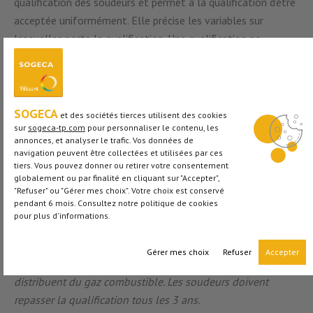
qualification des soudeurs et permet à la qualification d’être
acceptée uniformément. Elle précise les variables sur
lesquelles porte la qualification. Une qualification ne
concerne ainsi qu’une
application déterminée d’un
procédé de soudage
en fonction du type d’assemblage, du
matériau de base, de la position de soudage… Les
qualifications en soudage sont ainsi délivrées par des
SOGECA
et des sociétés tierces utilisent des cookies
organismes certificateurs habilités, en fonction des normes
sur
sogeca-tp.com
pour personnaliser le contenu, les
annonces, et analyser le trafic. Vos données de
spécifiques. Un soudeur peut posséder plusieurs certificats de
navigation peuvent être collectées et utilisées par ces
qualification, avec une durée de validité qui varie de 1 à 3 ans
tiers. Vous pouvez donner ou retirer votre consentement
globalement ou par finalité en cliquant sur "Accepter",
à compter de la date d’examen.
"Refuser" ou "Gérer mes choix". Votre choix est conservé
pendant 6 mois. Consultez notre politique de cookies
À titre d’exemple : la norme ATG-B 527-9 spécifique au gaz
pour plus d'informations.
exige une qualification en polyéthylène. Ces soudeurs sont
amenés à réaliser des opérations d’électrosoudage sur des
Gérer mes choix
Refuser
Accepter
canalisations et branchements en polyéthylène. Ces tubes
distribuent du gaz combustible. Les soudeurs doivent
repasser la qualification tous les 3 ans.