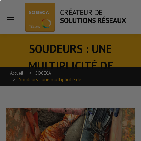
Sea
SOUDEURS : UNE
MULTIPLICITÉ DE
Vous êtes ici :
Accueil
SOGECA
PROFESSIONNELS
Soudeurs : une multiplicité de…