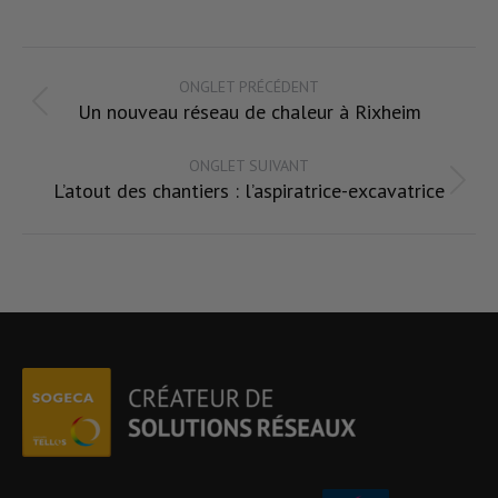
on
on
on
LinkedIn
X
Facebook
Navigation
ONGLET PRÉCÉDENT
de
Un nouveau réseau de chaleur à Rixheim
Onglet
commentaire
précédent
ONGLET SUIVANT
L’atout des chantiers : l’aspiratrice-excavatrice
Onglet
suivant