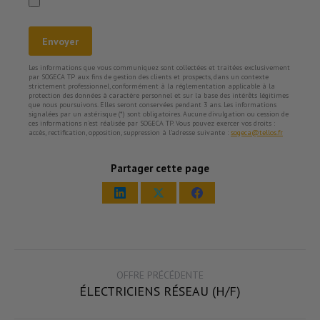
Les informations que vous communiquez sont collectées et traitées exclusivement
par SOGECA TP aux fins de gestion des clients et prospects, dans un contexte
strictement professionnel, conformément à la réglementation applicable à la
protection des données à caractère personnel et sur la base des intérêts légitimes
que nous poursuivons. Elles seront conservées pendant 3 ans. Les informations
signalées par un astérisque (*) sont obligatoires. Aucune divulgation ou cession de
ces informations n’est réalisée par SOGECA TP. Vous pouvez exercer vos droits :
accès, rectification, opposition, suppression à l’adresse suivante :
sogeca@tellos.fr
Partager cette page
Share
Share
Share
on
on
on
LinkedIn
X
Facebook
OFFRE PRÉCÉDENTE
ÉLECTRICIENS RÉSEAU (H/F)
Offre
précédente: