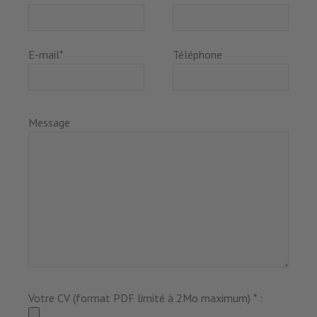
E-mail*
Téléphone
Veuillez
Message
laisser
ce
champ
vide.
Votre CV (format PDF limité à 2Mo maximum) * :