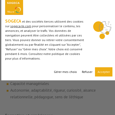
Profil et compétences requises
Connaissance approfondie des référentiels ISO 9001,
14001, 45001 et 26000 et des exigences liées à la
SOGECA
et des sociétés tierces utilisent des cookies
sécurité sur chantier.
sur
sogeca-tp.com
pour personnaliser le contenu, les
Connaissance des techniques d’audit
annonces, et analyser le trafic. Vos données de
navigation peuvent être collectées et utilisées par ces
Elaboration d’un plan d’action / objectifs à atteindre
tiers. Vous pouvez donner ou retirer votre consentement
Maîtrise des outils informatique adéquats
globalement ou par finalité en cliquant sur "Accepter",
"Refuser" ou "Gérer mes choix". Votre choix est conservé
Esprit de synthèse et d’analyse
pendant 6 mois. Consultez notre politique de cookies
Leadership afin de fédérer ses collaborateurs pour
pour plus d'informations.
atteindre les objectifs fixés
Forte capacité d’organisation, de réactivité et
Gérer mes choix
Refuser
Accepter
d’anticipation
Capacité managériales
Autonomie, adaptabilité, rigueur, curiosité, aisance
relationnelle, pédagogue, sens de l’éthique