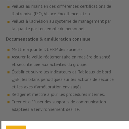
Veillez au maintien des différentes certifications de
l’entreprise (ISO, Alsace Excellence, etc..).
Veillez à l’adhésion au système de management par
la qualité par l’ensemble du personnel.
Documentation & amélioration continue
Mettre à jour le DUERP des sociétés.
Assurer la veille réglementaire en matière de santé
et sécurité liée aux activités du groupe.
Établir et suivre les indicateurs et Tableaux de bord
QSE, les bilans périodiques sur les actions de sécurité
et les axes d’amélioration envisagés.
Rédiger et mettre à jour les procédures internes.
Créer et diffuser des supports de communication
adaptées à l’environnement des TP.